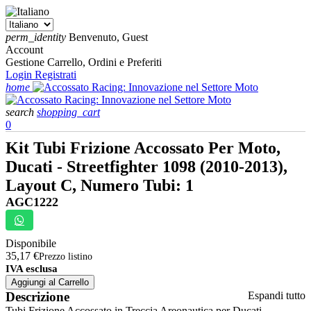
perm_identity
Benvenuto, Guest
Account
Gestione Carrello, Ordini e Preferiti
Login
Registrati
home
search
shopping_cart
0
Kit Tubi Frizione Accossato Per Moto,
Ducati - Streetfighter 1098 (2010-2013),
Layout C, Numero Tubi: 1
AGC1222
Disponibile
35,17 €
Prezzo listino
IVA esclusa
Aggiungi al Carrello
Descrizione
Espandi tutto
Tubi Frizione Accossato in Treccia Areonautica per Ducati -