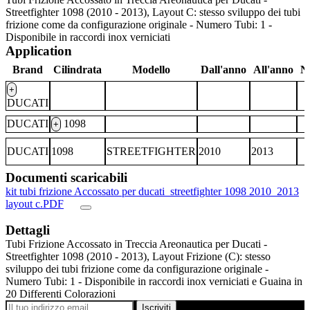
Streetfighter 1098 (2010 - 2013), Layout C: stesso sviluppo dei tubi
frizione come da configurazione originale - Numero Tubi: 1 -
Disponibile in raccordi inox verniciati
Application
Brand
Cilindrata
Modello
Dall'anno
All'anno
N
+
DUCATI
DUCATI
1098
+
DUCATI
1098
STREETFIGHTER
2010
2013
Documenti scaricabili
kit tubi frizione Accossato per ducati_streetfighter 1098 2010_2013
layout c.PDF
Dettagli
Tubi Frizione Accossato in Treccia Areonautica per Ducati -
Streetfighter 1098 (2010 - 2013), Layout Frizione (C): stesso
sviluppo dei tubi frizione come da configurazione originale -
Numero Tubi: 1 - Disponibile in raccordi inox verniciati e Guaina in
20 Differenti Colorazioni
Iscriviti