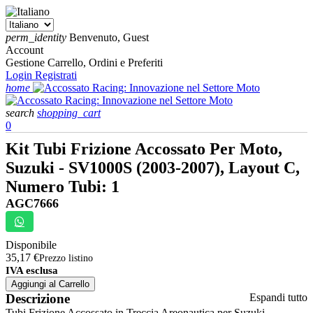
perm_identity
Benvenuto, Guest
Account
Gestione Carrello, Ordini e Preferiti
Login
Registrati
home
search
shopping_cart
0
Kit Tubi Frizione Accossato Per Moto,
Suzuki - SV1000S (2003-2007), Layout C,
Numero Tubi: 1
AGC7666
Disponibile
35,17 €
Prezzo listino
IVA esclusa
Aggiungi al Carrello
Descrizione
Espandi tutto
Tubi Frizione Accossato in Treccia Areonautica per Suzuki -