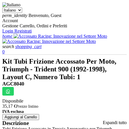
perm_identity
Benvenuto, Guest
Account
Gestione Carrello, Ordini e Preferiti
Login
Registrati
home
search
shopping_cart
0
Kit Tubi Frizione Accossato Per Moto,
Triumph - Trident 900 (1992-1998),
Layout C, Numero Tubi: 1
AGC8040
Disponibile
35,17 €
Prezzo listino
IVA esclusa
Aggiungi al Carrello
Descrizione
Espandi tutto
Tubi Frizione Accossato in Treccia Areonautica per Triumph -