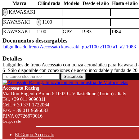
Marca
Cilindrada
Modelo
Desde el año
Hasta el año
KAWASAKI
+
KAWASAKI
1100
+
KAWASAKI
1100
GPZ
1983
1984
Documentos descargables
latiguillos de freno Accossato kawasaki_gpz1100 z1100 a1_a2 1983
Detalles
Latiguillos de freno Accossato con trenza aeronáutica para Kawasaki -
6 -Sólo disponible con conexiones de acero inoxidable y funda de 20 c
Suscríbete
Accossato Racing
Via Don Eugenio Bruno 6 10029 - Villastellone (Torino) - Italy
Tel. +39 011 9696811
Cell. + 39 371 1722064
Fax. + 39 011 9696033
P.IVA 07726670016
Corporate
El Grupo Accossato