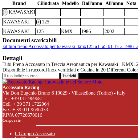
Brand
Cilindrata
Modello
Dall'anno
All'anno
Nota
KAWASAKI
+
KAWASAKI
125
+
KAWASAKI
125
KMX
1986
2002
Documenti scaricabili
kit tubi freno Accossato per kawasaki_kmx125 a1_a5 b1_b12 1986_
Dettagli
Tubi Freno Accossato in Treccia Areonautica per Kawasaki - KMX125 
Disponibile in raccordi inox verniciati e Guaina in 20 Differenti Colo
Iscriviti
Accossato Racing
Via Don Eugenio Bruno 6 10029 - Villastellone (Torino) - Italy
Tel. +39 011 9696811
Cell. + 39 371 1722064
Fax. + 39 011 9696033
P.IVA 07726670016
Corporate
Il Gruppo Accossato