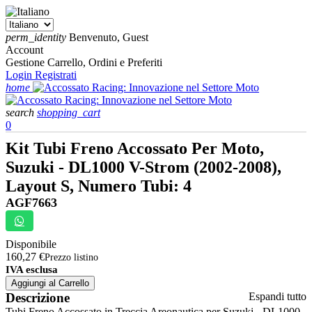
perm_identity
Benvenuto, Guest
Account
Gestione Carrello, Ordini e Preferiti
Login
Registrati
home
search
shopping_cart
0
Kit Tubi Freno Accossato Per Moto,
Suzuki - DL1000 V-Strom (2002-2008),
Layout S, Numero Tubi: 4
AGF7663
Disponibile
160,27 €
Prezzo listino
IVA esclusa
Aggiungi al Carrello
Descrizione
Espandi tutto
Tubi Freno Accossato in Treccia Areonautica per Suzuki - DL1000