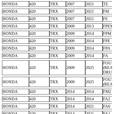
HONDA
420
TRX
2007
2021
TE
HONDA
420
TRX
2007
2021
FM
HONDA
420
TRX
2007
2021
FE
HONDA
420
TRX
2009
2013
FPEM
HONDA
420
TRX
2009
2014
FPM 
HONDA
420
TRX
2009
2014
FPE
HONDA
420
TRX
2009
2014
FPA
HONDA
420
TRX
2009
2014
FA
FOU
HONDA
420
TRX
2009
2025
(REA
DRU
FOU
HONDA
420
TRX
2009
2025
(REA
HONDA
420
TRX
2014
2014
FM2
HONDA
420
TRX
2014
2014
FA2
HONDA
420
TRX
2014
2021
FA6
HONDA
420
TRX
2014
2021
FA1