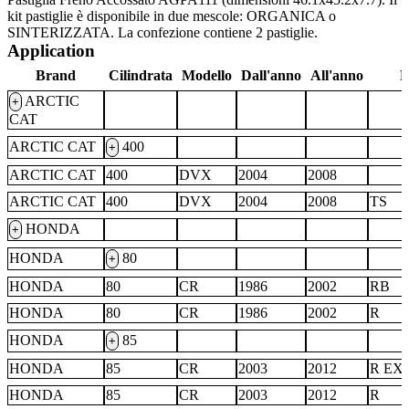
kit pastiglie è disponibile in due mescole: ORGANICA o
SINTERIZZATA. La confezione contiene 2 pastiglie.
Application
Brand
Cilindrata
Modello
Dall'anno
All'anno
N
ARCTIC
+
CAT
ARCTIC CAT
400
+
ARCTIC CAT
400
DVX
2004
2008
ARCTIC CAT
400
DVX
2004
2008
TS
HONDA
+
HONDA
80
+
HONDA
80
CR
1986
2002
RB
HONDA
80
CR
1986
2002
R
HONDA
85
+
HONDA
85
CR
2003
2012
R EX
HONDA
85
CR
2003
2012
R