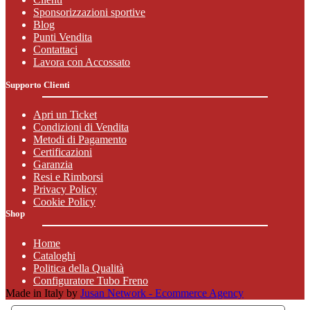
Sponsorizzazioni sportive
Blog
Punti Vendita
Contattaci
Lavora con Accossato
Supporto Clienti
Apri un Ticket
Condizioni di Vendita
Metodi di Pagamento
Certificazioni
Garanzia
Resi e Rimborsi
Privacy Policy
Cookie Policy
Shop
Home
Cataloghi
Politica della Qualità
Configuratore Tubo Freno
Made in Italy by
Jusan Network - Ecommerce Agency