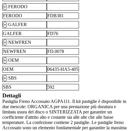
FERODO
+
FERODO
FDB381
GALFER
+
GALFER
FD76
NEWFREN
+
NEWFREN
FD.0078
OEM
+
OEM
06435-HA5-405
SBS
+
SBS
592
Dettagli
Pastiglia Freno Accossato AGPA111. Il kit pastiglie è disponibile in
due mescole: ORGANICA per una prestazione più duratura e
limitata usura del disco o SINTERIZZATA per garantire un
coefficiente d'attrito alto e costante sia alle alte che alle basse
temperature. La confezione contiene 2 pastiglie. Le pastiglie freno
Accossato sono un elemento fondamentale per garantire la massima