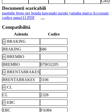
GRIZ
Documenti scaricabili
pastiglie freno per honda kawasaki suzuki yamaha marca Accossato
codice agpa111.PDF
Compatibilità
Azienda
Codice
BRAKING
+
BRAKING
686
BREMBO
+
BREMBO
07HO2205
BRENTABRAKES
+
BRENTABRAKES
3106
CL
+
CL
2328
EBC
+
EBC
FA084