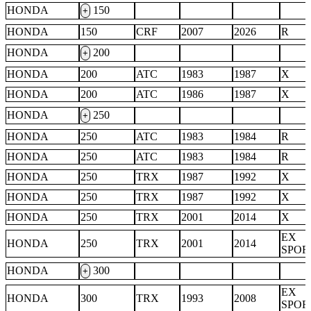
HONDA
150
+
HONDA
150
CRF
2007
2026
R
HONDA
200
+
HONDA
200
ATC
1983
1987
X
HONDA
200
ATC
1986
1987
X
HONDA
250
+
HONDA
250
ATC
1983
1984
R
HONDA
250
ATC
1983
1984
R
HONDA
250
TRX
1987
1992
X
HONDA
250
TRX
1987
1992
X
HONDA
250
TRX
2001
2014
X
EX
HONDA
250
TRX
2001
2014
SPOR
HONDA
300
+
EX
HONDA
300
TRX
1993
2008
SPOR