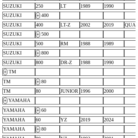
SUZUKI
250
LT
1989
1990
SUZUKI
400
+
SUZUKI
400
LT-Z
2002
2019
QUA
SUZUKI
500
+
SUZUKI
500
RM
1988
1989
SUZUKI
800
+
SUZUKI
800
DR-Z
1988
1990
TM
+
TM
80
+
TM
80
JUNIOR
1996
2000
YAMAHA
+
YAMAHA
60
+
YAMAHA
60
YZ
2019
2024
YAMAHA
80
+