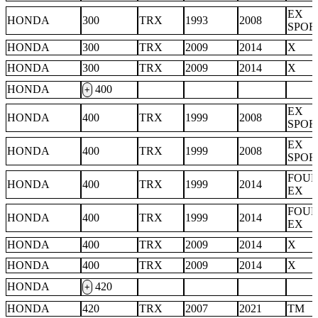
EX
HONDA
300
TRX
1993
2008
SPOR
HONDA
300
TRX
2009
2014
X
HONDA
300
TRX
2009
2014
X
HONDA
400
+
EX
HONDA
400
TRX
1999
2008
SPOR
EX
HONDA
400
TRX
1999
2008
SPOR
FOU
HONDA
400
TRX
1999
2014
EX
FOU
HONDA
400
TRX
1999
2014
EX
HONDA
400
TRX
2009
2014
X
HONDA
400
TRX
2009
2014
X
HONDA
420
+
HONDA
420
TRX
2007
2021
TM