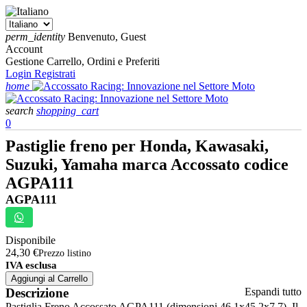
perm_identity
Benvenuto, Guest
Account
Gestione Carrello, Ordini e Preferiti
Login
Registrati
home
search
shopping_cart
0
Pastiglie freno per Honda, Kawasaki,
Suzuki, Yamaha marca Accossato codice
AGPA111
AGPA111
Disponibile
24,30 €
Prezzo listino
IVA esclusa
Aggiungi al Carrello
Descrizione
Espandi tutto
Pastiglia Freno Accossato AGPA111 (dimensioni 46.1x45.2x7.7). Il