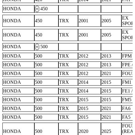
HONDA
450
+
EX
HONDA
450
TRX
2001
2005
SPOR
EX
HONDA
450
TRX
2001
2005
SPOR
HONDA
500
+
HONDA
500
TRX
2012
2013
FPM
HONDA
500
TRX
2012
2013
FPE /
HONDA
500
TRX
2012
2021
FOU
HONDA
500
TRX
2014
2015
FM1 /
HONDA
500
TRX
2014
2015
FE1 /
HONDA
500
TRX
2015
2015
FM5 /
HONDA
500
TRX
2015
2021
FA6
HONDA
500
TRX
2015
2021
FA5
FOU
HONDA
500
TRX
2020
2025
(REA