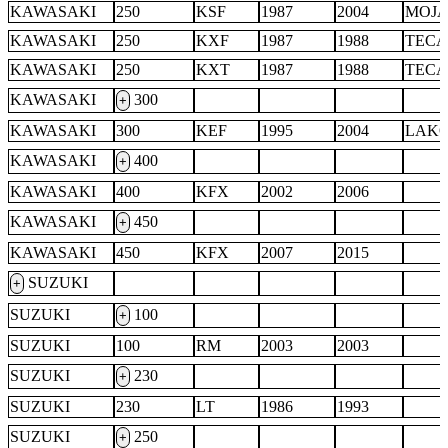
KAWASAKI
250
KSF
1987
2004
MOJA
KAWASAKI
250
KXF
1987
1988
TECA
KAWASAKI
250
KXT
1987
1988
TECA
KAWASAKI
300
+
KAWASAKI
300
KEF
1995
2004
LAK
KAWASAKI
400
+
KAWASAKI
400
KFX
2002
2006
KAWASAKI
450
+
KAWASAKI
450
KFX
2007
2015
SUZUKI
+
SUZUKI
100
+
SUZUKI
100
RM
2003
2003
SUZUKI
230
+
SUZUKI
230
LT
1986
1993
SUZUKI
250
+