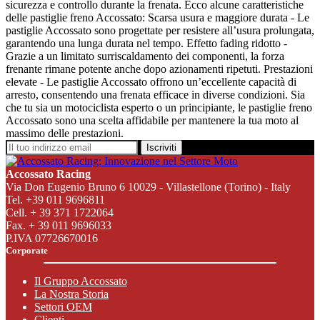
sicurezza e controllo durante la frenata. Ecco alcune caratteristiche
delle pastiglie freno Accossato: Scarsa usura e maggiore durata - Le
pastiglie Accossato sono progettate per resistere all’usura prolungata,
garantendo una lunga durata nel tempo. Effetto fading ridotto -
Grazie a un limitato surriscaldamento dei componenti, la forza
frenante rimane potente anche dopo azionamenti ripetuti. Prestazioni
elevate - Le pastiglie Accossato offrono un’eccellente capacità di
arresto, consentendo una frenata efficace in diverse condizioni. Sia
che tu sia un motociclista esperto o un principiante, le pastiglie freno
Accossato sono una scelta affidabile per mantenere la tua moto al
massimo delle prestazioni.
Iscriviti
Accossato Racing
Via Don Eugenio Bruno 6 10029 - Villastellone (Torino) - Italy
Tel. +39 011 9696811
Cell. + 39 371 1722064
Fax. + 39 011 9696033
P.IVA 07726670016
Corporate
Il Gruppo Accossato
La Nostra Storia
Settori OEM
Clienti