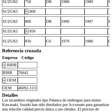
SUZUKI
750
DR
1988
1989
S
SUZUKI
800
+
SUZUKI
800
DR
1990
1997
S
SUZUKI
850
+
SUZUKI
850
GS
1979
1986
G
Referencia cruzada
Empresa
Código
BIHR
+
BIHR
70642
OEM
+
OEM
46092-1111
Detalles
Los recambios originales tipo Palanca de embrague para motos
Kawasaki, Suzuki han sido diseñados por Accossato para garantizar
una relación calidad-precio única a sus clientes. El proceso de