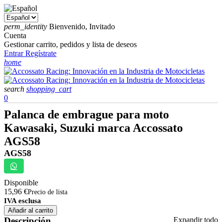
perm_identity
Bienvenido, Invitado
Cuenta
Gestionar carrito, pedidos y lista de deseos
Entrar
Regístrate
home
search
shopping_cart
0
Palanca de embrague para moto
Kawasaki, Suzuki marca Accossato
AGS58
AGS58
Disponible
15,96 €
Precio de lista
IVA esclusa
Añadir al carrito
Descripción
Expandir todo