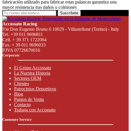
fabricación utilizado para fabricar estas palancas garantiza una
mayor resistencia tras daños o colisiones
Suscríbete
Accossato Racing
Via Don Eugenio Bruno 6 10029 - Villastellone (Torino) - Italy
Tel. +39 011 9696811
Cell. + 39 371 1722064
Fax. + 39 011 9696033
P.IVA 07726670016
Corporate
El Grupo Accossato
La Nuestra Historia
Sectores OEM
Clientes
Patrocinios Deportivos
Blog
Puntos de Venta
Contacto
Trabaja con Accossato
Customer Service