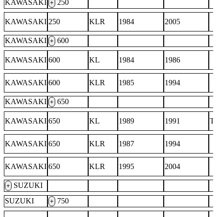
KAWASAKI
250
+
KAWASAKI
250
KLR
1984
2005
KAWASAKI
600
+
KAWASAKI
600
KL
1984
1986
KAWASAKI
600
KLR
1985
1994
KAWASAKI
650
+
KAWASAKI
650
KL
1989
1991
T
KAWASAKI
650
KLR
1987
1994
KAWASAKI
650
KLR
1995
2004
SUZUKI
+
SUZUKI
750
+