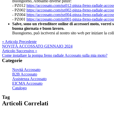
Buongiorno, Abbiamo diverse pinze:
- PZ012
https://accossato.com/pz012-pinza-freno-radiale-accos
- PZ002
https://accossato.com/pz002-pinza-freno-radiale-accos
- PZ004
https://accossato.com/pz004-pinza-freno-radiale-acco
- PZ001
https://accossato.com/pz001-pinza-freno-radiale-accos
Salve, sono un rivenditore online di accessori moto, vorrei s
buona giornata e buon lavoro.
Buongiorno, può iscriversi al nostro sito web per iniziare la coll
« Articolo Precedente
NOVITÀ ACCOSSATO GENNAIO 2024
Articolo Successivo »
Come installare la pompa freno radiale Accossato sulla mia moto?
Categorie
Novità Accossato
B2B Accossato
Assistenza Accossato
EICMA Accossato
Catalogo
Tag
Articoli Correlati