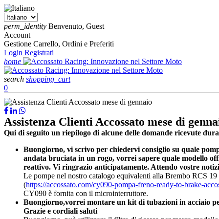
perm_identity
Benvenuto, Guest
Account
Gestione Carrello, Ordini e Preferiti
Login
Registrati
home
search
shopping_cart
0
Assistenza Clienti Accossato mese di genna
Qui di seguito un riepilogo di alcune delle domande ricevute durant
Buongiorno, vi scrivo per chiedervi consiglio su quale po
andata bruciata in un rogo, vorrei sapere quale modello offr
reattivo. Vi ringrazio anticipatamente. Attendo vostre notizi
Le pompe nel nostro catalogo equivalenti alla Brembo RCS 19
(
https://accossato.com/cy090-pompa-freno-ready-to-brake-acco
CY090 è fornita con il microinterruttore.
Buongiorno,vorrei montare un kit di tubazioni in acciaio pe
Grazie e cordiali saluti