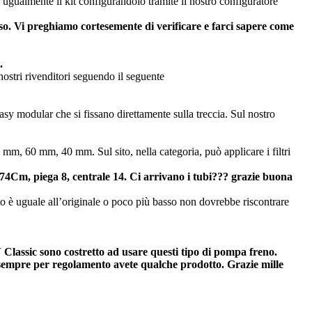
 ugualmente il kit configurandolo tramite il nostro configuratore
rso. Vi preghiamo cortesemente di verificare e farci sapere come
.
nostri rivenditori seguendo il seguente
asy modular che si fissano direttamente sulla treccia. Sul nostro
m, 60 mm, 40 mm. Sul sito, nella categoria, può applicare i filtri
74Cm, piega 8, centrale 14. Ci arrivano i tubi??? grazie buona
ato è uguale all’originale o poco più basso non dovrebbe riscontrare
lassic sono costretto ad usare questi tipo di pompa freno.
 sempre per regolamento avete qualche prodotto. Grazie mille