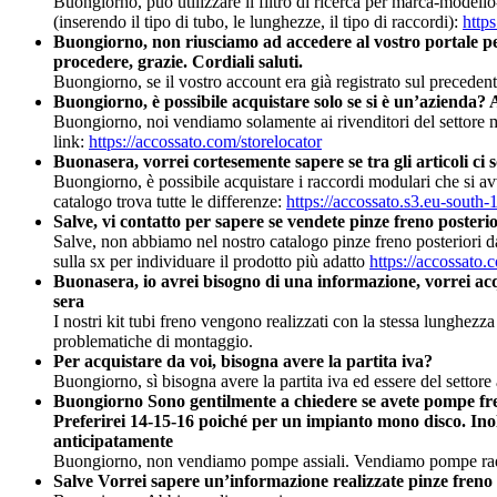
Buongiorno, può utilizzare il filtro di ricerca per marca-modell
(inserendo il tipo di tubo, le lunghezze, il tipo di raccordi):
https
Buongiorno, non riusciamo ad accedere al vostro portale per 
procedere, grazie. Cordiali saluti.
Buongiorno, se il vostro account era già registrato sul preceden
Buongiorno, è possibile acquistare solo se si è un’azienda? Av
Buongiorno, noi vendiamo solamente ai rivenditori del settore mot
link:
https://accossato.com/storelocator
Buonasera, vorrei cortesemente sapere se tra gli articoli ci s
Buongiorno, è possibile acquistare i raccordi modulari che si avv
catalogo trova tutte le differenze:
https://accossato.s3.eu-sou
Salve, vi contatto per sapere se vendete pinze freno poster
Salve, non abbiamo nel nostro catalogo pinze freno posteriori 
sulla sx per individuare il prodotto più adatto
https://accossato.
Buonasera, io avrei bisogno di una informazione, vorrei ac
sera
I nostri kit tubi freno vengono realizzati con la stessa lunghez
problematiche di montaggio.
Per acquistare da voi, bisogna avere la partita iva?
Buongiorno, sì bisogna avere la partita iva ed essere del settor
Buongiorno Sono gentilmente a chiedere se avete pompe fren
Preferirei 14-15-16 poiché per un impianto mono disco. Ino
anticipatamente
Buongiorno, non vendiamo pompe assiali. Vendiamo pompe radi
Salve Vorrei sapere un’informazione realizzate pinze f