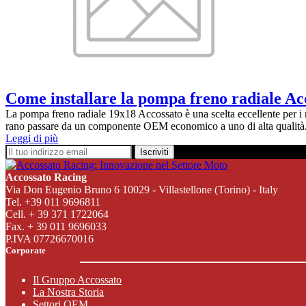
Come installare la pompa freno radiale Ac
La pompa freno radiale 19x18 Accossato è una scelta eccellente per i 
rano passare da un componente OEM economico a uno di alta qualità
Leggi di più
Iscriviti
Accossato Racing
Via Don Eugenio Bruno 6 10029 - Villastellone (Torino) - Italy
Tel. +39 011 9696811
Cell. + 39 371 1722064
Fax. + 39 011 9696033
P.IVA 07726670016
Corporate
Il Gruppo Accossato
La Nostra Storia
Settori OEM