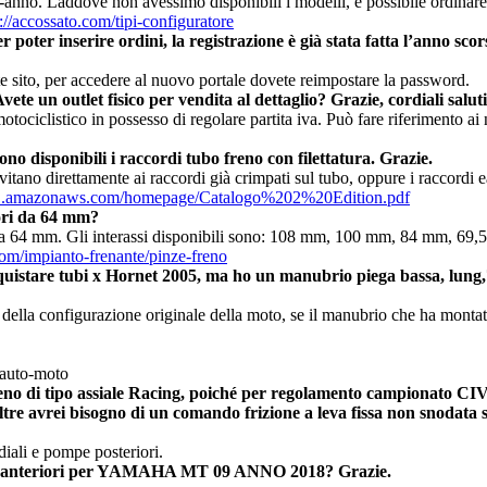
o-anno. Laddove non avessimo disponibili i modelli, è possibile ordinare
://accossato.com/tipi-configuratore
poter inserire ordini, la registrazione è già stata fatta l’anno sco
te sito, per accedere al nuovo portale dovete reimpostare la password.
ete un outlet fisico per vendita al dettaglio? Grazie, cordiali saluti
ociclistico in possesso di regolare partita iva. Può fare riferimento ai 
ono disponibili i raccordi tubo freno con filettatura. Grazie.
itano direttamente ai raccordi già crimpati sul tubo, oppure i raccordi e
th-1.amazonaws.com/homepage/Catalogo%202%20Edition.pdf
iori da 64 mm?
da 64 mm. Gli interassi disponibili sono: 108 mm, 100 mm, 84 mm, 69,5 m
com/impianto-frenante/pinze-freno
quistare tubi x Hornet 2005, ma ho un manubrio piega bassa, lung,
za della configurazione originale della moto, se il manubrio che ha mont
e auto-moto
o di tipo assiale Racing, poiché per regolamento campionato CIV C
ltre avrei bisogno di un comando frizione a leva fissa non snodata
ali e pompe posteriori.
reno anteriori per YAMAHA MT 09 ANNO 2018? Grazie.