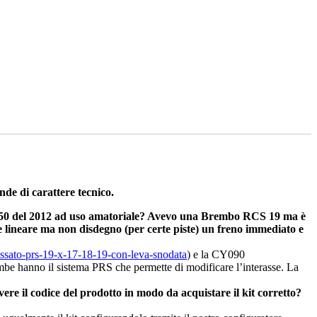
nde di carattere tecnico.
R 750 del 2012 ad uso amatoriale? Avevo una Brembo RCS 19 ma è
 e lineare ma non disdegno (per certe piste) un freno immediato e
ossato-prs-19-x-17-18-19-con-leva-snodata
) e la CY090
mbe hanno il sistema PRS che permette di modificare l’interasse. La
re il codice del prodotto in modo da acquistare il kit corretto?