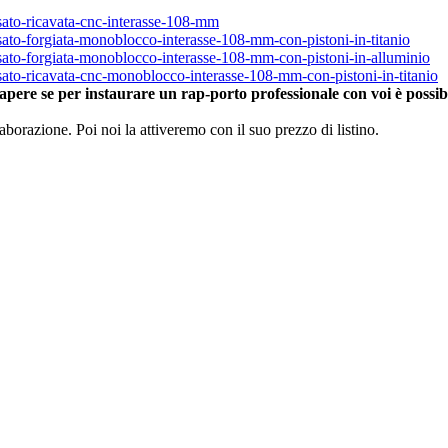
sato-ricavata-cnc-interasse-108-mm
sato-forgiata-monoblocco-interasse-108-mm-con-pistoni-in-titanio
ssato-forgiata-monoblocco-interasse-108-mm-con-pistoni-in-alluminio
sato-ricavata-cnc-monoblocco-interasse-108-mm-con-pistoni-in-titanio
apere se per instaurare un rap-porto professionale con voi è possibi
aborazione. Poi noi la attiveremo con il suo prezzo di listino.