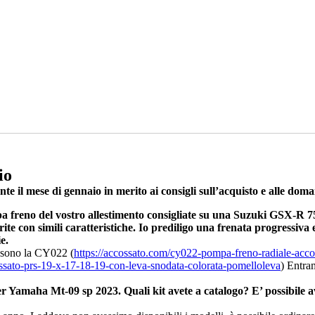
io
e il mese di gennaio in merito ai consigli sull’acquisto e alle doma
mpa freno del vostro allestimento consigliate su una Suzuki GSX-
ite con simili caratteristiche. Io prediligo una frenata progressiva
e.
 sono la CY022 (
https://accossato.com/cy022-pompa-freno-radiale-acc
ssato-prs-19-x-17-18-19-con-leva-snodata-colorata-pomelloleva
) Entra
r Yamaha Mt-09 sp 2023. Quali kit avete a catalogo? E’ possibile ave