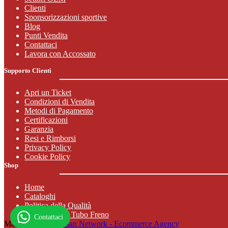
Clienti
Sponsorizzazioni sportive
Blog
Punti Vendita
Contattaci
Lavora con Accossato
Supporto Clienti
Apri un Ticket
Condizioni di Vendita
Metodi di Pagamento
Certificazioni
Garanzia
Resi e Rimborsi
Privacy Policy
Cookie Policy
Shop
Home
Cataloghi
Politica della Qualità
Configuratore Tubo Freno
Contattaci
Made in Italy by
Jusan Network - Ecommerce Agency