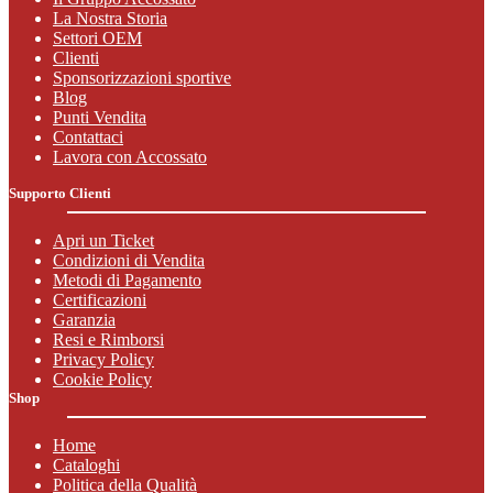
La Nostra Storia
Settori OEM
Clienti
Sponsorizzazioni sportive
Blog
Punti Vendita
Contattaci
Lavora con Accossato
Supporto Clienti
Apri un Ticket
Condizioni di Vendita
Metodi di Pagamento
Certificazioni
Garanzia
Resi e Rimborsi
Privacy Policy
Cookie Policy
Shop
Home
Cataloghi
Politica della Qualità