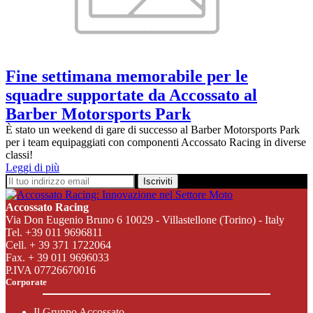
Fine settimana memorabile per le
squadre supportate da Accossato al
Barber Motorsports Park
È stato un weekend di gare di successo al Barber Motorsports Park
per i team equipaggiati con componenti Accossato Racing in diverse
classi!
Leggi di più
Iscriviti
Accossato Racing
Via Don Eugenio Bruno 6 10029 - Villastellone (Torino) - Italy
Tel. +39 011 9696811
Cell. + 39 371 1722064
Fax. + 39 011 9696033
P.IVA 07726670016
Corporate
Il Gruppo Accossato