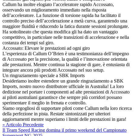
Callum ha inoltre elogiato l’acceleratore rapido Accossato,
osservando un miglioramento immediato nella risposta
dell’acceleratore. La funzione di torsione rapida ha facilitato il
controllo preciso dell’accelerazione a metà curva, garantendo una
maggiore fluidità e riducendo la fatica durante sessioni prolungate.
Ha sottolineato che questa modifica gli ha dato un vantaggio
competitivo, in particolare nelle transizioni di accelerazione e nella
costanza dei tempi sul giro.
Accossato: Elevare le prestazioni ad ogni giro
L’esperienza di Callum O’Brien è una testimonianza dell’impegno
di Accossato per la precisione, la qualità e l’innovazione orientata
alle prestazioni. Mentre continua la stagione di gare, è entusiasta di
integrare ancora più prodotti Accossato nel suo setup.
Un ringraziamento speciale a SBK Imports
Desideriamo inoltre estendere un grande ringraziamento a SBK
Imports, nostro nuovo distributore ufficiale in Australia! La loro
dedizione nel portare i componenti ad alte prestazioni di Accossato
ai piloti australiani garantisce che sempre più corridori possano
sperimentare il meglio in frenata e controllo.
Siamo orgogliosi di supportare piloti come Callum nella loro ricerca
della perfezione in pista. Restate sintonizzati per ulteriori
aggiornamenti mentre superiamo i limiti delle prestazioni in gara!
« Articolo Precedente
Il Team Speed Racing domina il primo weekend del Campionato
Supersport NG 2025