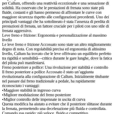
per Callum, offrendo una reattività eccezionale e una sensazione di
solidità. Ha osservato che le prestazioni di frenata sono state più
fluide, costanti e gli hanno permesso di affrontare le curve con
maggiore sicurezza rispetto alle configurazioni precedenti. Uno dei
principali vantaggi che ha sottolineato è stata l’assenza di perdita di
prestazioni di frenata, un fattore cruciale per i piloti con uno stile di
frenata aggressivo.
Leve freno e frizione: Ergonomia e personalizzazione al massimo
livello
Le leve freno e frizione Accossato sono state un altro miglioramento
degno di nota. Con regolabilità precisa ed ergonomia di altissimo
livello, Callum ha trovato che le leve offrivano un equilibrio perfetto
tra rigidità e sensibilità—critico durante le gare lunghe, dove la fatica
del pilota può manifestarsi.
Freno posteriore a pollice: Una rivoluzione per stabilità e controllo
Il freno posteriore a pollice Accossato è stato un’aggiunta
rivoluzionaria alla configurazione di Callum. Inizialmente titubante
nel passare dal freno tradizionale a pedale, ha rapidamente
riconosciuto i vantaggi:
•Maggiore stabilità in ingresso curva
•Migliore modulazione del freno posteriore
•Miglior controllo delle impennate in uscita di curva
Questa modifica ha aiutato a evitare che il posteriore slittasse durante
la frenata, permettendo una decelerazione più fluida e controllata.
Comando gas rapido: più veloce, fluido e competitivo