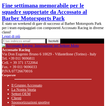
Fine settimana memorabile per le
squadre supportate da Accossato al
Barber Motorsports Park
È stato un weekend di gare di successo al Barber Motorsports Park
per i team equipaggiati con componenti Accossato Racing in diverse
classi!
Leggi di più
Iscriviti
Accossato Racing
Via Don Eugenio Bruno 6 10029 - Villastellone (Torino) - Italy
Tel. +39 011 9696811
Cell. + 39 371 1722064
Fax. + 39 011 9696033
P.IVA 07726670016
Corporate
Il Gruppo Accossato
La Nostra Storia
Settori OEM
Clienti
Sponsorizzazioni sportive