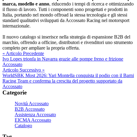
marca, modello e anno
, riducendo i tempi di ricerca e ottimizzando
il flusso di lavoro. Tutti i componenti sono progettati e prodotti in
Italia, portando nel mondo offroad la stessa tecnologia e gli stessi
standard qualitativi sviluppati da Accossato Racing nel motorsport
internazionale.
Il nuovo catalogo si inserisce nella strategia di espansione B2B del
marchio, offrendo a officine, distributori e rivenditori uno strumento
completo per ampliare la propria offerta.
« Articolo Precedente
Ivo Lopes trionfa in Navarra grazie alle pompe freno e frizione
Accossato
Articolo Successivo »
WorldSBK Most 2026: Yari Montella conquista il podio con il Barni
Racing Team e conferma la crescita del progetto supportato da
Accossato
Categorie
Novità Accossato
B2B Accossato
Assistenza Accossato
EICMA Accossato
Catalogo
Tag