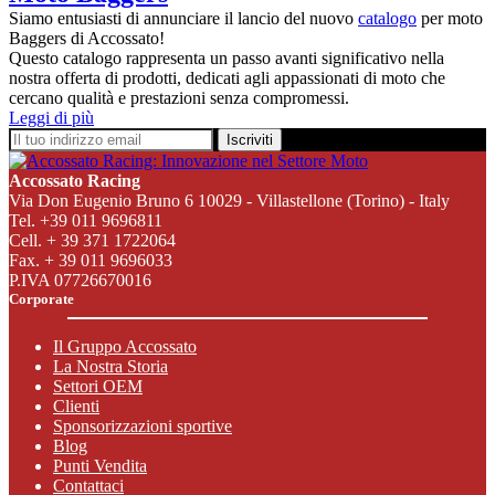
Siamo entusiasti di annunciare il lancio del nuovo
catalogo
per moto
Baggers di Accossato!
Questo catalogo rappresenta un passo avanti significativo nella
nostra offerta di prodotti, dedicati agli appassionati di moto che
cercano qualità e prestazioni senza compromessi.
Leggi di più
Iscriviti
Accossato Racing
Via Don Eugenio Bruno 6 10029 - Villastellone (Torino) - Italy
Tel. +39 011 9696811
Cell. + 39 371 1722064
Fax. + 39 011 9696033
P.IVA 07726670016
Corporate
Il Gruppo Accossato
La Nostra Storia
Settori OEM
Clienti
Sponsorizzazioni sportive
Blog
Punti Vendita
Contattaci