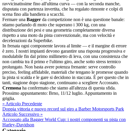
ravvicinatissime fino all'ultima curva — con la seconda manche,
disputata con partenza invertita, che ha regalato rimonte e colpi di
scena fino alla bandiera a scacchi.
Fermare una
Bagger
da competizione non è una questione banale:
stiamo parlando di moto che superano i 300 kg, con una
distribuzione dei pesi e una geometria completamente diversa
rispetto a una moto da pista convenzionale, ma con velocità e
decelerazioni da Superbike.
In frenata ogni componente lavora al limite — e il margine di errore
è zero. I nostri impianti devono garantire una risposta progressiva e
modulabile fin dal primo millimetro di leva, con una consistenza che
non cambia tra il primo e l'ultimo giro, anche sotto stress termico
prolungato. Non basta avere potenza frenante: serve controllo
preciso, feeling affidabile, materiali che tengano le promesse quando
la pista si scalda e le gare si decidono in staccata. È per questo che in
tanti, stagione dopo stagione, continuano a scegliere Accossato.
Cremona
ha confermato che siamo all'altezza di questa sfida.
Prossimo appuntamento: Brno, 11/12 luglio. Appuntamento in
griglia.
« Articolo Precedente
Doppia vittoria e nuovo record sul giro a Barber Motorsports Park
Articolo Successivo »
Accossato alla Bagger World Cup: i nostri componenti su pista con
Harley-Davidson
Categorie