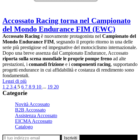
Accossato Racing torna nel Campionato
del Mondo Endurance FIM (EWC)
Accossato Racing
è nuovamente protagonista nel
Campionato del
Mondo Endurance FIM
, segnando il proprio ritorno in una delle
serie più prestigiose ed impegnative del motociclismo internazionale.
Dopo una breve assenza dal Campionato Endurance, Accossato
riporta sulla scena mondiale le proprie pompe freno
ad alte
prestazioni, i
comandi frizione
e i
componenti racing
, supportando
progetti endurance in cui affidabilità e costanza di rendimento sono
fondamentali.
Leggi di più
1
2
3
4
5
6
7
8
9
10
...
19
20
Categorie
Novità Accossato
B2B Accossato
Assistenza Accossato
EICMA Accossato
Catalogo
Iscriviti