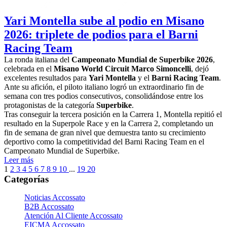
Yari Montella sube al podio en Misano
2026: triplete de podios para el Barni
Racing Team
La ronda italiana del
Campeonato Mundial de Superbike 2026
,
celebrada en el
Misano World Circuit Marco Simoncelli
, dejó
excelentes resultados para
Yari Montella
y el
Barni Racing Team
.
Ante su afición, el piloto italiano logró un extraordinario fin de
semana con tres podios consecutivos, consolidándose entre los
protagonistas de la categoría
Superbike
.
Tras conseguir la tercera posición en la Carrera 1, Montella repitió el
resultado en la Superpole Race y en la Carrera 2, completando un
fin de semana de gran nivel que demuestra tanto su crecimiento
deportivo como la competitividad del Barni Racing Team en el
Campeonato Mundial de Superbike.
Leer más
1
2
3
4
5
6
7
8
9
10
...
19
20
Categorías
Noticias Accossato
B2B Accossato
Atención Al Cliente Accossato
EICMA Accossato