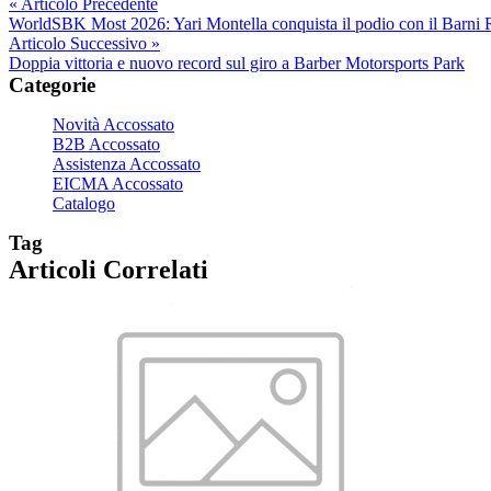
« Articolo Precedente
WorldSBK Most 2026: Yari Montella conquista il podio con il Barni R
Articolo Successivo »
Doppia vittoria e nuovo record sul giro a Barber Motorsports Park
Categorie
Novità Accossato
B2B Accossato
Assistenza Accossato
EICMA Accossato
Catalogo
Tag
Articoli Correlati