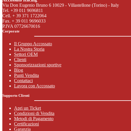
Via Don Eugenio Bruno 6 10029 - Villastellone (Torino) - Italy
Tel. +39 011 9696811
Cell. + 39 371 1722064
Fax. + 39 011 9696033
P.IVA 07726670016
Corporate
Il Gruppo Accossato
La Nostra Storia
Settori OEM
Clienti
Sponsorizzazioni sportive
Blog
Punti Vendita
Contattaci
Lavora con Accossato
Supporto Clienti
Apri un Ticket
Condizioni di Vendita
Metodi di Pagamento
Certificazioni
Garanzia