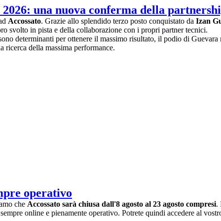
 2026: una nuova conferma della partnersh
 ad
Accossato
. Grazie allo splendido terzo posto conquistato da
Izan G
ro svolto in pista e della collaborazione con i propri partner tecnici.
à sono determinanti per ottenere il massimo risultato, il podio di Gueva
lla ricerca della massima performance.
mpre operativo
miamo che
Accossato sarà chiusa dall'8 agosto al 23 agosto compresi
.
 sempre online e pienamente operativo. Potrete quindi accedere al vostr