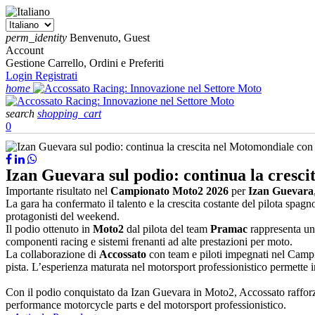
perm_identity
Benvenuto, Guest
Account
Gestione Carrello, Ordini e Preferiti
Login
Registrati
home
search
shopping_cart
0
Izan Guevara sul podio: continua la cresci
Importante risultato nel
Campionato Moto2 2026
per
Izan Guevara
La gara ha confermato il talento e la crescita costante del pilota spagn
protagonisti del weekend.
Il podio ottenuto in
Moto2
dal pilota del team
Pramac
rappresenta un 
componenti racing e sistemi frenanti ad alte prestazioni per moto.
La collaborazione di
Accossato
con team e piloti impegnati nel Campi
pista. L’esperienza maturata nel motorsport professionistico permette 
Con il podio conquistato da Izan Guevara in Moto2, Accossato rafforza
performance motorcycle parts e del motorsport professionistico.