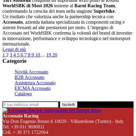
Yari Montella
conquista un importante terzo posto al Round
WorldSBK di Most 2026
insieme al
Barni Racing Team
,
confermando la crescita del team nella stagione
Superbike
.
Un risultato che valorizza anche la partnership tecnica con
Accossato
, azienda italiana specializzata in componenti racing e
sistemi frenanti ad alte prestazioni per moto. L’impegno di
Accossato nel WorldSBK conferma la volontà del brand di investire
in innovazione, performance e sviluppo tecnologico nel motorsport
internazionale.
Leggi di più
1
2
3
4
5
6
7
8
9
10
...
19
20
Categorie
Novità Accossato
B2B Accossato
Assistenza Accossato
EICMA Accossato
Catalogo
Iscriviti
Accossato Racing
Via Don Eugenio Bruno 6 10029 - Villastellone (Torino) - Italy
Tel. +39 011 9696811
Cell. + 39 371 1722064