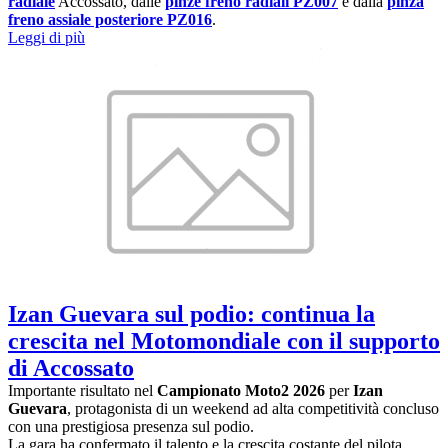
radiale
Accossato, dalle
pinze freno radiali PZ007
e dalla
pinza
freno assiale posteriore PZ016
.
Leggi di più
Izan Guevara sul podio: continua la
crescita nel Motomondiale con il supporto
di Accossato
Importante risultato nel
Campionato Moto2 2026
per
Izan
Guevara
, protagonista di un weekend ad alta competitività concluso
con una prestigiosa presenza sul podio.
La gara ha confermato il talento e la crescita costante del pilota