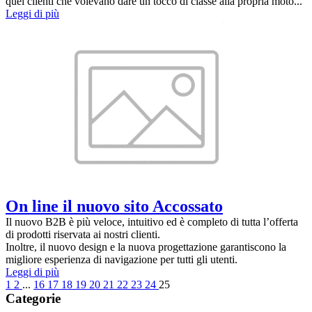
quei clienti che volevano dare un tocco di classe alla propria moto...
Leggi di più
On line il nuovo sito Accossato
Il nuovo B2B è più veloce, intuitivo ed è completo di tutta l’offerta
di prodotti riservata ai nostri clienti.
Inoltre, il nuovo design e la nuova progettazione garantiscono la
migliore esperienza di navigazione per tutti gli utenti.
Leggi di più
1
2
...
16
17
18
19
20
21
22
23
24
25
Categorie