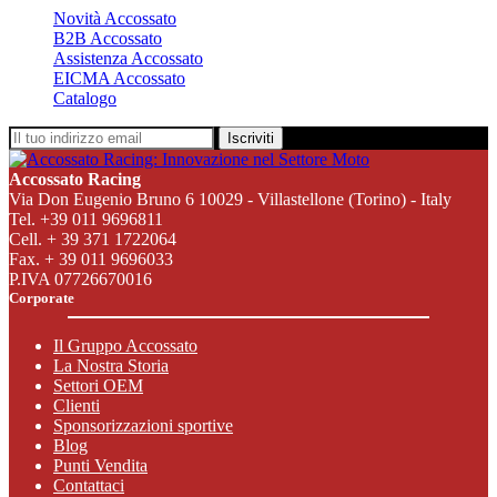
Novità Accossato
B2B Accossato
Assistenza Accossato
EICMA Accossato
Catalogo
Iscriviti
Accossato Racing
Via Don Eugenio Bruno 6 10029 - Villastellone (Torino) - Italy
Tel. +39 011 9696811
Cell. + 39 371 1722064
Fax. + 39 011 9696033
P.IVA 07726670016
Corporate
Il Gruppo Accossato
La Nostra Storia
Settori OEM
Clienti
Sponsorizzazioni sportive
Blog
Punti Vendita
Contattaci