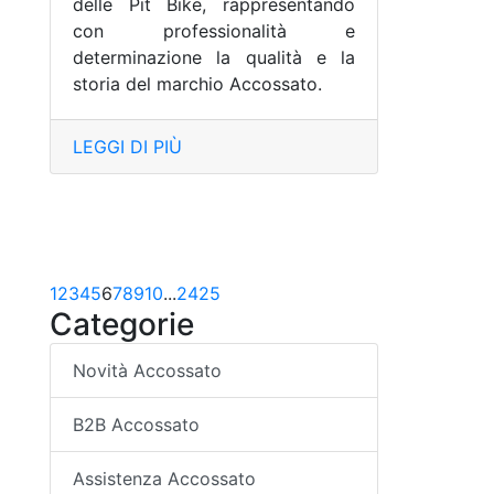
delle Pit Bike, rappresentando
con professionalità e
determinazione la qualità e la
storia del marchio Accossato.
LEGGI DI PIÙ
1
2
3
4
5
6
7
8
9
10
...
24
25
Categorie
Novità Accossato
B2B Accossato
Assistenza Accossato