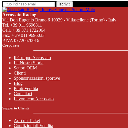
Iscriviti
Accossato Racing
Via Don Eugenio Bruno 6 10029 - Villastellone (Torino) - Italy
Tel. +39 011 9696811
Cell. + 39 371 1722064
Fax. + 39 011 9696033
P.IVA 07726670016
Corporate
Il Gruppo Accossato
La Nostra Storia
Settori OEM
Clienti
Sponsorizzazioni sportive
Blog
Punti Vendita
Contattaci
Lavora con Accossato
Supporto Clienti
Apri un Ticket
Condizioni di Vendita