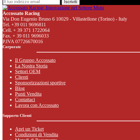
Iscriviti
Accossato Racing
Via Don Eugenio Bruno 6 10029 - Villastellone (Torino) - Italy
Tel. +39 011 9696811
Cell. + 39 371 1722064
Fax. + 39 011 9696033
P.IVA 07726670016
Corporate
Il Gruppo Accossato
La Nostra Storia
Settori OEM
Clienti
Sponsorizzazioni sportive
Blog
Punti Vendita
Contattaci
Lavora con Accossato
Supporto Clienti
Apri un Ticket
Condizioni di Vendita