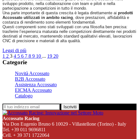
sviluppo prodotto, nella collaborazione con team e piloti e nella
partecipazione a competizioni in tutto il mondo.
Una parte importante di questa crescita è legata direttamente ai
prodotti
Accossato utilizzati in ambito racing
, dove prestazioni, affidabilità e
costanza di rendimento sono elementi fondamentali.
Questi componenti sono stati sviluppati con una filosofia ben precisa:
trasferire l’esperienza maturata nelle competizioni direttamente nei prodotti
destinati al mercato, mantenendo standard qualitativi elevati, lavorazioni
CNC di precisione e materiali di alta qualità.
Leggi di più
1
2
3
4
5
6
7
8
9
10
...
19
20
Categorie
Novità Accossato
B2B Accossato
Assistenza Accossato
EICMA Accossato
Catalogo
Iscriviti
Accossato Racing
Via Don Eugenio Bruno 6 10029 - Villastellone (Torino) - Italy
Tel. +39 011 9696811
Cell. + 39 371 1722064