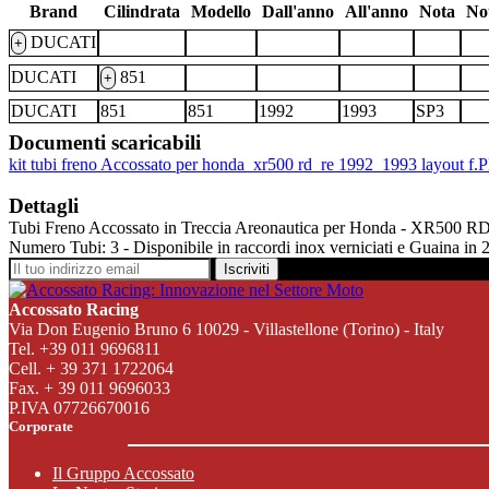
Brand
Cilindrata
Modello
Dall'anno
All'anno
Nota
No
DUCATI
+
DUCATI
851
+
DUCATI
851
851
1992
1993
SP3
Documenti scaricabili
kit tubi freno Accossato per honda_xr500 rd_re 1992_1993 layout f.
Dettagli
Tubi Freno Accossato in Treccia Areonautica per Honda - XR500 RD - R
Numero Tubi: 3 - Disponibile in raccordi inox verniciati e Guaina in 
Iscriviti
Accossato Racing
Via Don Eugenio Bruno 6 10029 - Villastellone (Torino) - Italy
Tel. +39 011 9696811
Cell. + 39 371 1722064
Fax. + 39 011 9696033
P.IVA 07726670016
Corporate
Il Gruppo Accossato