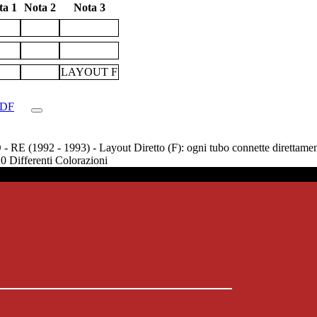
ta 1
Nota 2
Nota 3
LAYOUT F
PDF
E (1992 - 1993) - Layout Diretto (F): ogni tubo connette direttamente 
20 Differenti Colorazioni