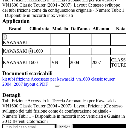
VN1600 Classic Tourer (2004 - 2007), Layout C: stesso sviluppo
dei tubi frizione come da configurazione originale - Numero Tubi: 1
- Disponibile in raccordi inox verniciati
Application
Brand
Cilindrata
Modello
Dall'anno
All'anno
Nota
+
KAWASAKI
KAWASAKI
1600
+
CLASSI
KAWASAKI
1600
VN
2004
2007
TOURE
Documenti scaricabili
kit tubi frizione Accossato per kawasaki_vn1600 classic tourer
2004_2007 layout c.PDF
Dettagli
Tubi Frizione Accossato in Treccia Areonautica per Kawasaki -
VN1600 Classic Tourer (2004 - 2007), Layout Frizione (C): stesso
sviluppo dei tubi frizione come da configurazione originale -
Numero Tubi: 1 - Disponibile in raccordi inox verniciati e Guaina in
20 Differenti Colorazioni
Iscriviti