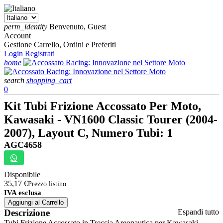
perm_identity
Benvenuto, Guest
Account
Gestione Carrello, Ordini e Preferiti
Login
Registrati
home
search
shopping_cart
0
Kit Tubi Frizione Accossato Per Moto,
Kawasaki - VN1600 Classic Tourer (2004-
2007), Layout C, Numero Tubi: 1
AGC4658
Disponibile
35,17 €
Prezzo listino
IVA esclusa
Aggiungi al Carrello
Descrizione
Espandi tutto
Tubi Frizione Accossato in Treccia Areonautica per Kawasaki -