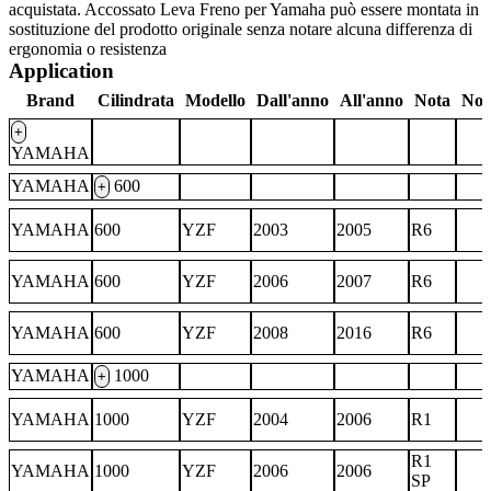
acquistata. Accossato Leva Freno per Yamaha può essere montata in
sostituzione del prodotto originale senza notare alcuna differenza di
ergonomia o resistenza
Application
Brand
Cilindrata
Modello
Dall'anno
All'anno
Nota
Not
+
YAMAHA
YAMAHA
600
+
YAMAHA
600
YZF
2003
2005
R6
YAMAHA
600
YZF
2006
2007
R6
YAMAHA
600
YZF
2008
2016
R6
YAMAHA
1000
+
YAMAHA
1000
YZF
2004
2006
R1
R1
YAMAHA
1000
YZF
2006
2006
SP