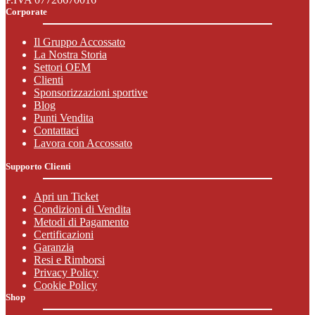
Corporate
Il Gruppo Accossato
La Nostra Storia
Settori OEM
Clienti
Sponsorizzazioni sportive
Blog
Punti Vendita
Contattaci
Lavora con Accossato
Supporto Clienti
Apri un Ticket
Condizioni di Vendita
Metodi di Pagamento
Certificazioni
Garanzia
Resi e Rimborsi
Privacy Policy
Cookie Policy
Shop