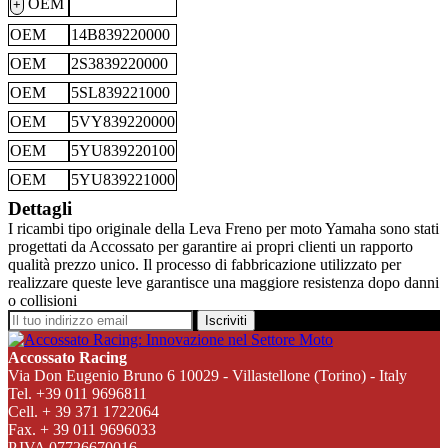
OEM
+
OEM
14B839220000
OEM
2S3839220000
OEM
5SL839221000
OEM
5VY839220000
OEM
5YU839220100
OEM
5YU839221000
Dettagli
I ricambi tipo originale della Leva Freno per moto Yamaha sono stati
progettati da Accossato per garantire ai propri clienti un rapporto
qualità prezzo unico. Il processo di fabbricazione utilizzato per
realizzare queste leve garantisce una maggiore resistenza dopo danni
o collisioni
Iscriviti
Accossato Racing
Via Don Eugenio Bruno 6 10029 - Villastellone (Torino) - Italy
Tel. +39 011 9696811
Cell. + 39 371 1722064
Fax. + 39 011 9696033
P.IVA 07726670016