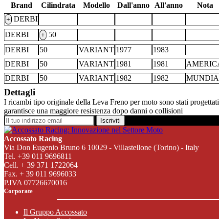
Brand
Cilindrata
Modello
Dall'anno
All'anno
Nota
DERBI
+
DERBI
50
+
DERBI
50
VARIANT
1977
1983
DERBI
50
VARIANT
1981
1981
AMERIC
DERBI
50
VARIANT
1982
1982
MUNDIA
Dettagli
I ricambi tipo originale della Leva Freno per moto sono stati progettati
garantisce una maggiore resistenza dopo danni o collisioni
Iscriviti
Accossato Racing
Via Don Eugenio Bruno 6 10029 - Villastellone (Torino) - Italy
Tel. +39 011 9696811
Cell. + 39 371 1722064
Fax. + 39 011 9696033
P.IVA 07726670016
Corporate
Il Gruppo Accossato