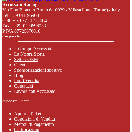
Accossato Racing
Via Don Eugenio Bruno 6 10029 - Villastellone (Torino) - Italy
Tel. +39 011 9696811
Cell. + 39 371 1722064
Fax. + 39 011 9696033
P.IVA 07726670016
Corporate
Il Gruppo Accossato
La Nostra Storia
Settori OEM
Clienti
Sponsorizzazioni sportive
Blog
Punti Vendita
Contattaci
Lavora con Accossato
Supporto Clienti
Apri un Ticket
Condizioni di Vendita
Metodi di Pagamento
Certificazioni