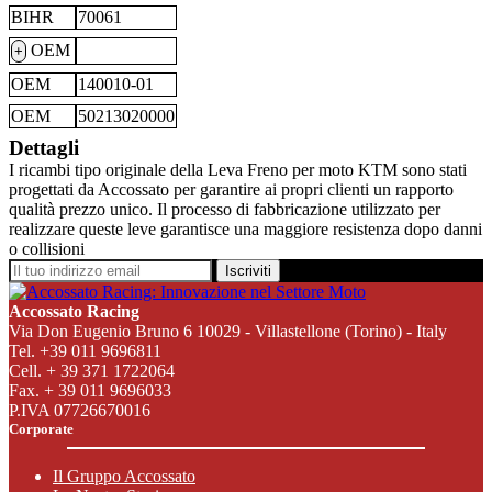
BIHR
70061
OEM
+
OEM
140010-01
OEM
50213020000
Dettagli
I ricambi tipo originale della Leva Freno per moto KTM sono stati
progettati da Accossato per garantire ai propri clienti un rapporto
qualità prezzo unico. Il processo di fabbricazione utilizzato per
realizzare queste leve garantisce una maggiore resistenza dopo danni
o collisioni
Iscriviti
Accossato Racing
Via Don Eugenio Bruno 6 10029 - Villastellone (Torino) - Italy
Tel. +39 011 9696811
Cell. + 39 371 1722064
Fax. + 39 011 9696033
P.IVA 07726670016
Corporate
Il Gruppo Accossato