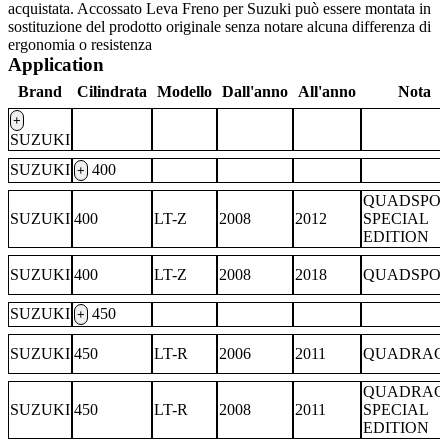
acquistata. Accossato Leva Freno per Suzuki può essere montata in
sostituzione del prodotto originale senza notare alcuna differenza di
ergonomia o resistenza
Application
Brand
Cilindrata
Modello
Dall'anno
All'anno
Nota
+
SUZUKI
SUZUKI
400
+
QUADSPO
SUZUKI
400
LT-Z
2008
2012
SPECIAL
EDITION
SUZUKI
400
LT-Z
2008
2018
QUADSPO
SUZUKI
450
+
SUZUKI
450
LT-R
2006
2011
QUADRAC
QUADRAC
SUZUKI
450
LT-R
2008
2011
SPECIAL
EDITION