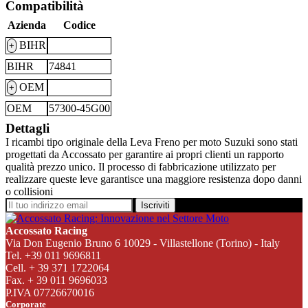
Compatibilità
Azienda
Codice
BIHR
+
BIHR
74841
OEM
+
OEM
57300-45G00
Dettagli
I ricambi tipo originale della Leva Freno per moto Suzuki sono stati
progettati da Accossato per garantire ai propri clienti un rapporto
qualità prezzo unico. Il processo di fabbricazione utilizzato per
realizzare queste leve garantisce una maggiore resistenza dopo danni
o collisioni
Iscriviti
Accossato Racing
Via Don Eugenio Bruno 6 10029 - Villastellone (Torino) - Italy
Tel. +39 011 9696811
Cell. + 39 371 1722064
Fax. + 39 011 9696033
P.IVA 07726670016
Corporate