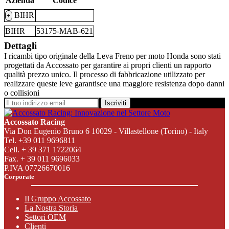
Azienda
Codice
BIHR
+
BIHR
53175-MAB-621
Dettagli
I ricambi tipo originale della Leva Freno per moto Honda sono stati
progettati da Accossato per garantire ai propri clienti un rapporto
qualità prezzo unico. Il processo di fabbricazione utilizzato per
realizzare queste leve garantisce una maggiore resistenza dopo danni
o collisioni
Iscriviti
Accossato Racing
Via Don Eugenio Bruno 6 10029 - Villastellone (Torino) - Italy
Tel. +39 011 9696811
Cell. + 39 371 1722064
Fax. + 39 011 9696033
P.IVA 07726670016
Corporate
Il Gruppo Accossato
La Nostra Storia
Settori OEM
Clienti