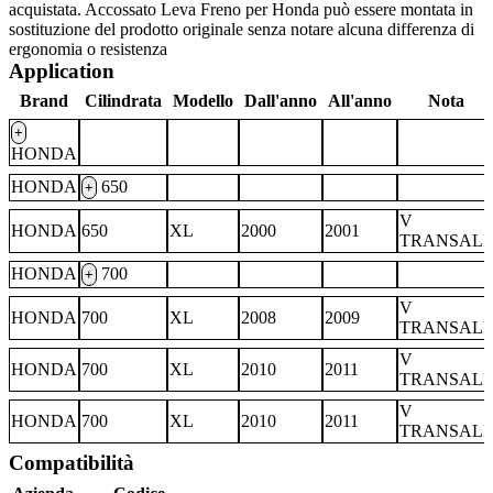
acquistata. Accossato Leva Freno per Honda può essere montata in
sostituzione del prodotto originale senza notare alcuna differenza di
ergonomia o resistenza
Application
Brand
Cilindrata
Modello
Dall'anno
All'anno
Nota
+
HONDA
HONDA
650
+
V
HONDA
650
XL
2000
2001
TRANSALP
HONDA
700
+
V
HONDA
700
XL
2008
2009
TRANSALP
V
HONDA
700
XL
2010
2011
TRANSALP
V
HONDA
700
XL
2010
2011
TRANSALP
Compatibilità