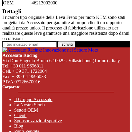
OEM
46213002000
Dettagli
I ricambi tipo originale della Leva Freno per moto KTM sono stati
progettati da Accossato per garantire ai propri clienti un rapporto
qualità prezzo unico. Il processo di fabbricazione utilizzato per
realizzare queste leve garantisce una maggiore resistenza dopo danni
o collisioni
Iscriviti
Accossato Racing
Via Don Eugenio Bruno 6 10029 - Villastellone (Torino) - Italy
Tel. +39 011 9696811
Cell. + 39 371 1722064
Fax. + 39 011 9696033
P.IVA 07726670016
Corporate
Il Gruppo Accossato
La Nostra Storia
Settori OEM
Clienti
Sponsorizzazioni sportive
Blog
Punti Vendita