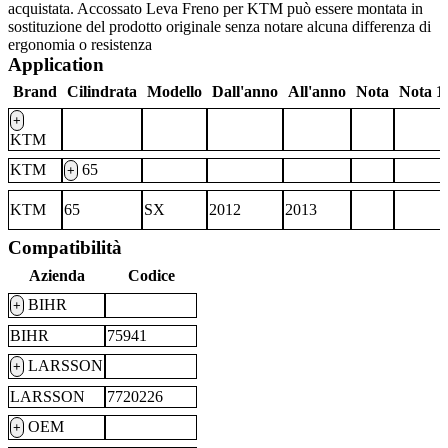
acquistata. Accossato Leva Freno per KTM può essere montata in
sostituzione del prodotto originale senza notare alcuna differenza di
ergonomia o resistenza
Application
Brand
Cilindrata
Modello
Dall'anno
All'anno
Nota
Nota 1
+
KTM
KTM
65
+
KTM
65
SX
2012
2013
Compatibilità
Azienda
Codice
BIHR
+
BIHR
75941
LARSSON
+
LARSSON
7720226
OEM
+