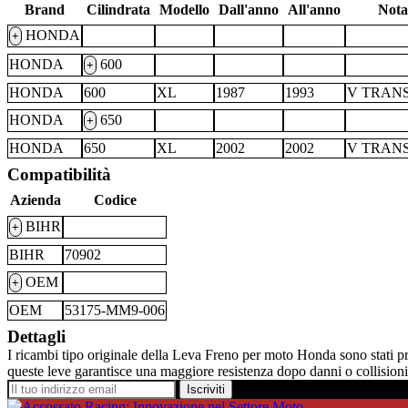
Brand
Cilindrata
Modello
Dall'anno
All'anno
Nota
HONDA
+
HONDA
600
+
HONDA
600
XL
1987
1993
V TRAN
HONDA
650
+
HONDA
650
XL
2002
2002
V TRAN
Compatibilità
Azienda
Codice
BIHR
+
BIHR
70902
OEM
+
OEM
53175-MM9-006
Dettagli
I ricambi tipo originale della Leva Freno per moto Honda sono stati prog
queste leve garantisce una maggiore resistenza dopo danni o collisioni
Iscriviti