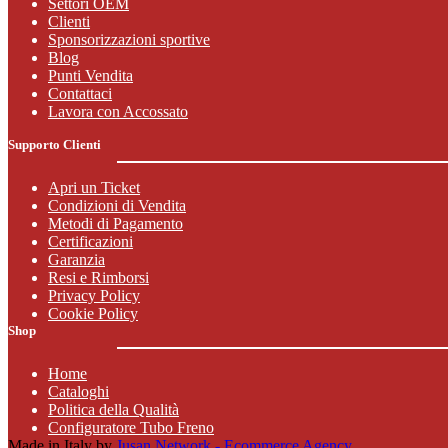
Settori OEM
Clienti
Sponsorizzazioni sportive
Blog
Punti Vendita
Contattaci
Lavora con Accossato
Supporto Clienti
Apri un Ticket
Condizioni di Vendita
Metodi di Pagamento
Certificazioni
Garanzia
Resi e Rimborsi
Privacy Policy
Cookie Policy
Shop
Home
Cataloghi
Politica della Qualità
Configuratore Tubo Freno
Made in Italy by
Jusan Network - Ecommerce Agency