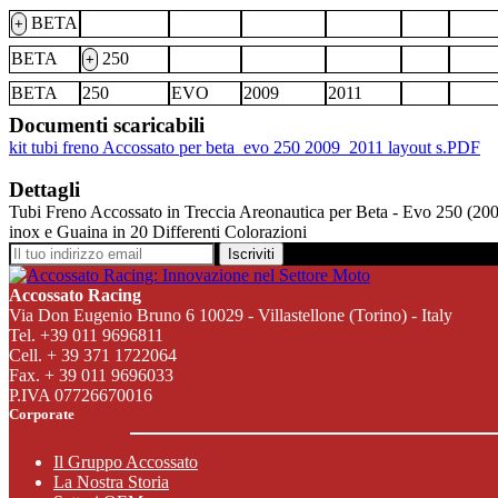
BETA
+
BETA
250
+
BETA
250
EVO
2009
2011
Documenti scaricabili
kit tubi freno Accossato per beta_evo 250 2009_2011 layout s.PDF
Dettagli
Tubi Freno Accossato in Treccia Areonautica per Beta - Evo 250 (2009
inox e Guaina in 20 Differenti Colorazioni
Iscriviti
Accossato Racing
Via Don Eugenio Bruno 6 10029 - Villastellone (Torino) - Italy
Tel. +39 011 9696811
Cell. + 39 371 1722064
Fax. + 39 011 9696033
P.IVA 07726670016
Corporate
Il Gruppo Accossato
La Nostra Storia