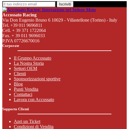
Iscriviti
Accossato Racing
Via Don Eugenio Bruno 6 10029 - Villastellone (Torino) - Italy
Tel. +39 011 9696811
Cell. + 39 371 1722064
Fax. + 39 011 9696033
P.IVA 07726670016
Corporate
Il Gruppo Accossato
La Nostra Storia
Settori OEM
Clienti
Sponsorizzazioni sportive
Blog
Punti Vendita
Contattaci
Lavora con Accossato
Supporto Clienti
Apri un Ticket
Condizioni di Vendita