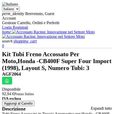
perm_identity
Benvenuto, Guest
Account
Gestione Carrello, Ordini e Preferiti
Login
Registrati
home
search
shopping_cart
0
Kit Tubi Freno Accossato Per
Moto,Honda -CB400F Super Four Import
(1998), Layout S, Numero Tubi: 3
AGF2064
Disponibile
92,94 €
Prezzo listino
IVA esclusa
Aggiungi al Carrello
Descrizione
Espandi tutto
Tubi Freno Accossato in Treccia Areonautica per Honda - CB400F