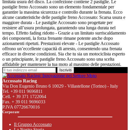
limitata usura del disco. La confezione contiene 2 pastiglie. Le
pastiglie freno Accossato sono un elemento fondamentale per
garantire la massima sicurezza e controllo durante la frenata. Ecco
alcune caratteristiche delle pastiglie freno Accossato: Scarsa usura e
maggiore durata - Le pastiglie Accossato sono progettate per
resistere all’usura prolungata, garantendo una lunga durata nel
tempo. Effetto fading ridotto - Grazie a un limitato surriscaldamento
dei componenti, la forza frenante rimane potente anche dopo
azionamenti ripetuti. Prestazioni elevate - Le pastiglie Accossato
offrono un’eccellente capacità di arresto, consentendo una frenata
efficace in diverse condizioni. Sia che tu sia un motociclista esperto
o un principiante, le pastiglie freno Accossato sono una scelta
affidabile per mantenere la tua moto al massimo delle prestazioni.
Iscriviti
Accossato Racing
Via Don Eugenio Bruno 6 10029 - Villastellone (Torino) - Italy
Tel. +39 011 9696811
Cell. + 39 371 1722064
Fax. + 39 011 9696033
P.IVA 07726670016
Corporate
Il Gruppo Accossato
La Nostra Storia