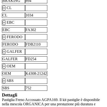
BRAKING
894
CL
+
CL
1034
EBC
+
EBC
FA302
FERODO
+
FERODO
FDB2110
GALFER
+
GALFER
FD254
OEM
+
OEM
K4308-21242
SBS
+
SBS
752
Dettagli
Pastiglia Freno Accossato AGPA169. Il kit pastiglie è disponibile
nella mescola ORGANICA per una prestazione più duratura e