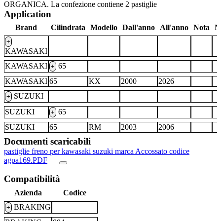
ORGANICA. La confezione contiene 2 pastiglie
Application
Brand
Cilindrata
Modello
Dall'anno
All'anno
Nota
N
+
KAWASAKI
KAWASAKI
65
+
KAWASAKI
65
KX
2000
2026
SUZUKI
+
SUZUKI
65
+
SUZUKI
65
RM
2003
2006
Documenti scaricabili
pastiglie freno per kawasaki suzuki marca Accossato codice
agpa169.PDF
Compatibilità
Azienda
Codice
BRAKING
+