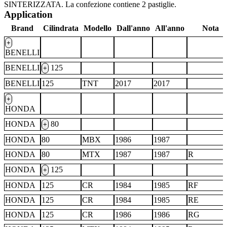
SINTERIZZATA. La confezione contiene 2 pastiglie.
Application
Brand
Cilindrata
Modello
Dall'anno
All'anno
Nota
+
BENELLI
BENELLI
125
+
BENELLI
125
TNT
2017
2017
+
HONDA
HONDA
80
+
HONDA
80
MBX
1986
1987
HONDA
80
MTX
1987
1987
R
HONDA
125
+
HONDA
125
CR
1984
1985
RF
HONDA
125
CR
1984
1985
RE
HONDA
125
CR
1986
1986
RG