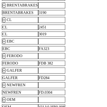
BRENTABRAKES
+
BRENTABRAKES
3190
CL
+
CL
2451
CL
3019
EBC
+
EBC
FA323
FERODO
+
FERODO
FDB 382
GALFER
+
GALFER
FD284
NEWFREN
+
NEWFREN
FD.0304
OEM
+
OEM
431A0-HB9-008