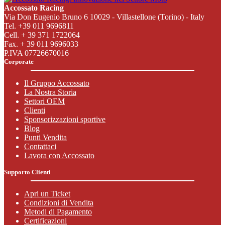
Accossato Racing
Via Don Eugenio Bruno 6 10029 - Villastellone (Torino) - Italy
Tel. +39 011 9696811
Cell. + 39 371 1722064
Fax. + 39 011 9696033
P.IVA 07726670016
Corporate
Il Gruppo Accossato
La Nostra Storia
Settori OEM
Clienti
Sponsorizzazioni sportive
Blog
Punti Vendita
Contattaci
Lavora con Accossato
Supporto Clienti
Apri un Ticket
Condizioni di Vendita
Metodi di Pagamento
Certificazioni