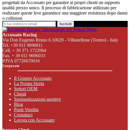
progettati da Accossato per garantire ai propri clienti un rapporto
qualità prezzo unico. Il processo di fabbricazione utilizzato per
realizzare queste leve garantisce una maggiore resistenza dopo danni
o collisioni
Iscriviti
Accossato Racing
Via Don Eugenio Bruno 6 10029 - Villastellone (Torino) - Italy
Tel. +39 011 9696811
Cell. + 39 371 1722064
Fax. + 39 011 9696033
P.IVA 07726670016
Corporate
Il Gruppo Accossato
La Nostra Storia
Settori OEM
Clienti
Sponsorizzazioni sportive
Blog
Punti Vendita
Contattaci
Lavora con Accossato
Supporto Clienti