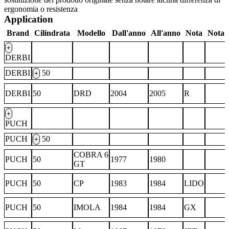
ergonomia o resistenza
Application
Brand
Cilindrata
Modello
Dall'anno
All'anno
Nota
Nota 
+
DERBI
DERBI
50
+
DERBI
50
DRD
2004
2005
R
+
PUCH
PUCH
50
+
COBRA 6
PUCH
50
1977
1980
GT
PUCH
50
CP
1983
1984
LIDO
PUCH
50
IMOLA
1984
1984
GX