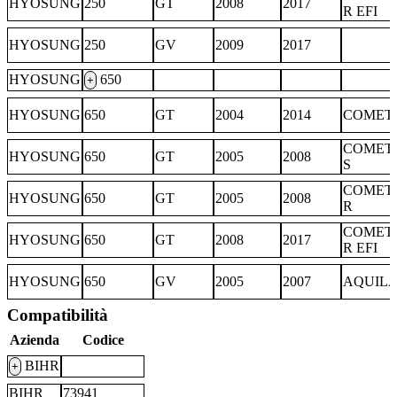
HYOSUNG
250
GT
2008
2017
R EFI
HYOSUNG
250
GV
2009
2017
HYOSUNG
650
+
HYOSUNG
650
GT
2004
2014
COMET
COMET
HYOSUNG
650
GT
2005
2008
S
COMET
HYOSUNG
650
GT
2005
2008
R
COMET
HYOSUNG
650
GT
2008
2017
R EFI
HYOSUNG
650
GV
2005
2007
AQUIL
Compatibilità
Azienda
Codice
BIHR
+
BIHR
73941