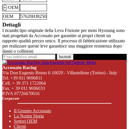
OEM
+
OEM
57620HJ8250
Dettagli
I ricambi tipo originale della Leva Frizione per moto Hyosung sono
stati progettati da Accossato per garantire ai propri clienti un
rapporto qualità prezzo unico. Il processo di fabbricazione utilizzato
per realizzare queste leve garantisce una maggiore resistenza dopo
danni o collisioni
Iscriviti
Accossato Racing
Via Don Eugenio Bruno 6 10029 - Villastellone (Torino) - Italy
Tel. +39 011 9696811
Cell. + 39 371 1722064
Fax. + 39 011 9696033
P.IVA 07726670016
Corporate
Il Gruppo Accossato
La Nostra Storia
Settori OEM
Clienti