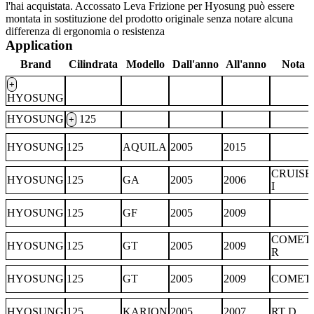
l'hai acquistata. Accossato Leva Frizione per Hyosung può essere
montata in sostituzione del prodotto originale senza notare alcuna
differenza di ergonomia o resistenza
Application
Brand
Cilindrata
Modello
Dall'anno
All'anno
Nota
+
HYOSUNG
HYOSUNG
125
+
HYOSUNG
125
AQUILA
2005
2015
CRUISE
HYOSUNG
125
GA
2005
2006
I
HYOSUNG
125
GF
2005
2009
COMET
HYOSUNG
125
GT
2005
2009
R
HYOSUNG
125
GT
2005
2009
COMET
HYOSUNG
125
KARION
2005
2007
RT D