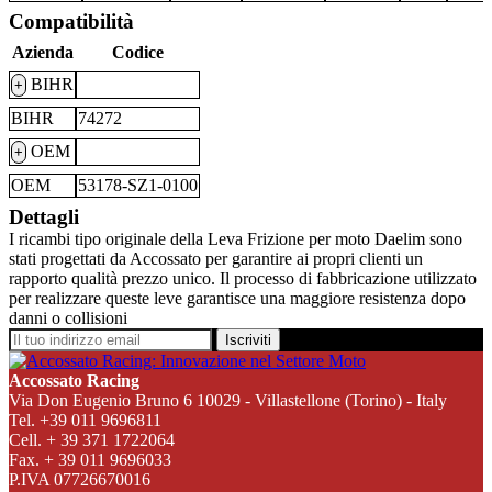
Compatibilità
Azienda
Codice
BIHR
+
BIHR
74272
OEM
+
OEM
53178-SZ1-0100
Dettagli
I ricambi tipo originale della Leva Frizione per moto Daelim sono
stati progettati da Accossato per garantire ai propri clienti un
rapporto qualità prezzo unico. Il processo di fabbricazione utilizzato
per realizzare queste leve garantisce una maggiore resistenza dopo
danni o collisioni
Iscriviti
Accossato Racing
Via Don Eugenio Bruno 6 10029 - Villastellone (Torino) - Italy
Tel. +39 011 9696811
Cell. + 39 371 1722064
Fax. + 39 011 9696033
P.IVA 07726670016