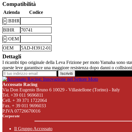
Compatibilità
Azienda
Codice
BIHR
+
BIHR
70741
OEM
+
OEM
5AD-H3912-01
Dettagli
I ricambi tipo originale della Leva Frizione per moto Yamaha sono stati 
queste leve garantisce una maggiore resistenza dopo danni o collisioni
Iscriviti
Accossato Racing
Via Don Eugenio Bruno 6 10029 - Villastellone (Torino) - Italy
Tel. +39 011 9696811
Cell. + 39 371 1722064
Fax. + 39 011 9696033
P.IVA 07726670016
Corporate
Il Gruppo Accossato