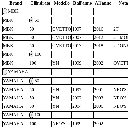
Brand
Cilindrata
Modello
Dall'anno
All'anno
Nota
MBK
+
MBK
50
+
MBK
50
OVETTO
1997
2016
2T
MBK
50
OVETTO
2007
2012
2T MO
MBK
50
OVETTO
2013
2018
2T ON
MBK
100
+
MBK
100
YN
1999
2002
OVET
YAMAHA
+
YAMAHA
50
+
YAMAHA
50
YN
1997
2001
NEO'S
YAMAHA
50
YN
2002
2003
NEO'S
YAMAHA
50
YN
2004
2006
NEO'S
YAMAHA
100
+
YAMAHA
100
NEO'S
1999
2002