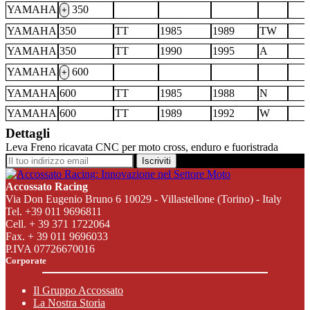
YAMAHA
350
+
YAMAHA
350
TT
1985
1989
TW
YAMAHA
350
TT
1990
1995
A
YAMAHA
600
+
YAMAHA
600
TT
1985
1988
N
YAMAHA
600
TT
1989
1992
W
Dettagli
Leva Freno ricavata CNC per moto cross, enduro e fuoristrada
Iscriviti
Accossato Racing
Via Don Eugenio Bruno 6 10029 - Villastellone (Torino) - Italy
Tel. +39 011 9696811
Cell. + 39 371 1722064
Fax. + 39 011 9696033
P.IVA 07726670016
Corporate
Il Gruppo Accossato
La Nostra Storia