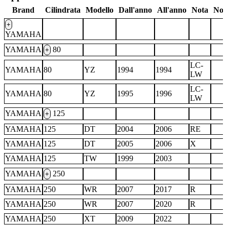
Brand
Cilindrata
Modello
Dall'anno
All'anno
Nota
Not
+
YAMAHA
YAMAHA
80
+
LC-
YAMAHA
80
YZ
1994
1994
LW
LC-
YAMAHA
80
YZ
1995
1996
LW
YAMAHA
125
+
YAMAHA
125
DT
2004
2006
RE
YAMAHA
125
DT
2005
2006
X
YAMAHA
125
TW
1999
2003
YAMAHA
250
+
YAMAHA
250
WR
2007
2017
R
YAMAHA
250
WR
2007
2020
R
YAMAHA
250
XT
2009
2022