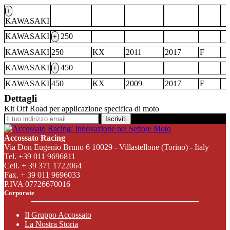
+
KAWASAKI
KAWASAKI
250
+
KAWASAKI
250
KX
2011
2017
F
KAWASAKI
450
+
KAWASAKI
450
KX
2009
2017
F
Dettagli
Kit Off Road per applicazione specifica di moto
Iscriviti
Accossato Racing
Via Don Eugenio Bruno 6 10029 - Villastellone (Torino) - Italy
Tel. +39 011 9696811
Cell. + 39 371 1722064
Fax. + 39 011 9696033
P.IVA 07726670016
Corporate
Il Gruppo Accossato
La Nostra Storia