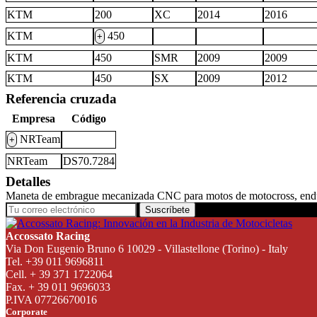
KTM
200
XC
2014
2016
KTM
450
+
KTM
450
SMR
2009
2009
KTM
450
SX
2009
2012
Referencia cruzada
Empresa
Código
NRTeam
+
NRTeam
DS70.7284
Detalles
Maneta de embrague mecanizada CNC para motos de motocross, endu
Suscríbete
Accossato Racing
Via Don Eugenio Bruno 6 10029 - Villastellone (Torino) - Italy
Tel. +39 011 9696811
Cell. + 39 371 1722064
Fax. + 39 011 9696033
P.IVA 07726670016
Corporate