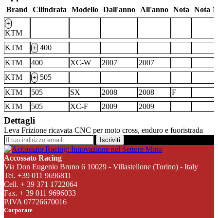
Brand
Cilindrata
Modello
Dall'anno
All'anno
Nota
Nota 1
+
KTM
KTM
400
+
KTM
400
XC-W
2007
2007
KTM
505
+
KTM
505
SX
2008
2008
F
KTM
505
XC-F
2009
2009
Dettagli
Leva Frizione ricavata CNC per moto cross, enduro e fuoristrada
Iscriviti
Accossato Racing
Via Don Eugenio Bruno 6 10029 - Villastellone (Torino) - Italy
Tel. +39 011 9696811
Cell. + 39 371 1722064
Fax. + 39 011 9696033
P.IVA 07726670016
Corporate