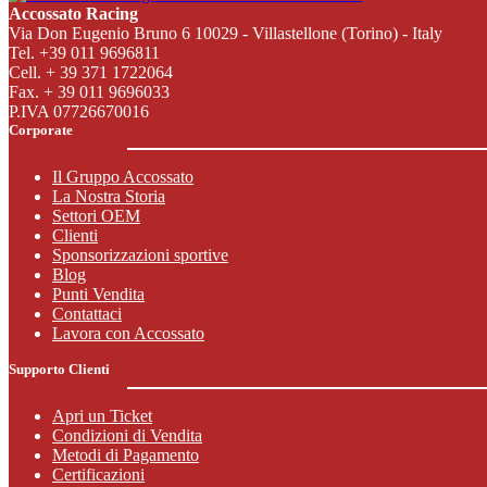
Accossato Racing
Via Don Eugenio Bruno 6 10029 - Villastellone (Torino) - Italy
Tel. +39 011 9696811
Cell. + 39 371 1722064
Fax. + 39 011 9696033
P.IVA 07726670016
Corporate
Il Gruppo Accossato
La Nostra Storia
Settori OEM
Clienti
Sponsorizzazioni sportive
Blog
Punti Vendita
Contattaci
Lavora con Accossato
Supporto Clienti
Apri un Ticket
Condizioni di Vendita
Metodi di Pagamento
Certificazioni