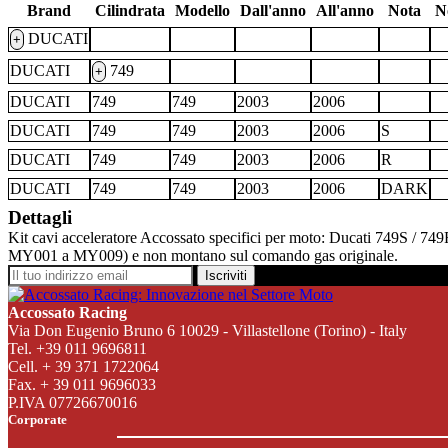
Brand
Cilindrata
Modello
Dall'anno
All'anno
Nota
N
DUCATI
+
DUCATI
749
+
DUCATI
749
749
2003
2006
DUCATI
749
749
2003
2006
S
DUCATI
749
749
2003
2006
R
DUCATI
749
749
2003
2006
DARK
Dettagli
Kit cavi acceleratore Accossato specifici per moto: Ducati 749S / 7
MY001 a MY009) e non montano sul comando gas originale.
Iscriviti
Accossato Racing
Via Don Eugenio Bruno 6 10029 - Villastellone (Torino) - Italy
Tel. +39 011 9696811
Cell. + 39 371 1722064
Fax. + 39 011 9696033
P.IVA 07726670016
Corporate