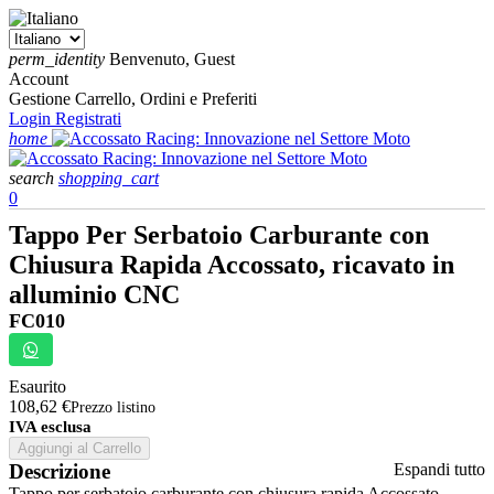
perm_identity
Benvenuto, Guest
Account
Gestione Carrello, Ordini e Preferiti
Login
Registrati
home
search
shopping_cart
0
Tappo Per Serbatoio Carburante con
Chiusura Rapida Accossato, ricavato in
alluminio CNC
FC010
Esaurito
108,62 €
Prezzo listino
IVA esclusa
Aggiungi al Carrello
Descrizione
Espandi tutto
Tappo per serbatoio carburante con chiusura rapida Accossato,