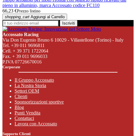
pieno in alluminio, marca Accossato codice FC110
66,23 €
Prezzo listino
shopping_cart
Aggiungi al Carrello
Iscriviti
Accossato Racing
Via Don Eugenio Bruno 6 10029 - Villastellone (Torino) - Italy
Tel. +39 011 9696811
Cell. + 39 371 1722064
Fax. + 39 011 9696033
P.IVA 07726670016
Corporate
Il Gruppo Accossato
La Nostra Storia
Settori OEM
Clienti
Sponsorizzazioni sportive
Blog
Punti Vendita
Contattaci
Lavora con Accossato
Supporto Clienti