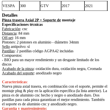
VESPA
300
GTV
2017
2021
S
Detalles
Pinza trasera Axial 2P + Soporte de
montaje
Especificaciones técnicas
Fabricación
: cnc
Distancia
: 84 mm
Off-set
: 16 mm
Pistones: 2 pistones en aluminio - diámetro 34mm
Sello
antipolvo: sí
Pastillas
: 2 pastillas código AGPA42 incluidas
Compuestos:
- BIO para un mayor rendimiento y un desgaste limitado de los
discos
Acabado de la pinza
: oxidación dura, oxidación negra, Cromada
Acabado del soporte
: anodizado negro
Características
:
Nueva pinza axial trasera, en combinación con el soporte, permite el
montaje plug & play en la aplicación específica (la lista anterior). La
pinza es de aluminio cnc hecho y negro o anodizado duro. Dos
pastillas para cada pinza garantizan el mejor rendimiento. También
el soporte es de aluminio cnc y anodizado negro.
Garantía y mantenimiento: