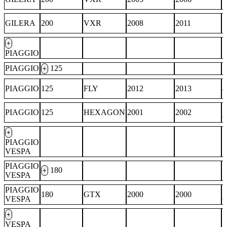
GILERA
200
VXR
2008
2011
+
PIAGGIO
PIAGGIO
125
+
PIAGGIO
125
FLY
2012
2013
4
PIAGGIO
125
HEXAGON
2001
2002
G
+
PIAGGIO
VESPA
PIAGGIO
180
+
VESPA
PIAGGIO
180
GTX
2000
2000
VESPA
+
VESPA