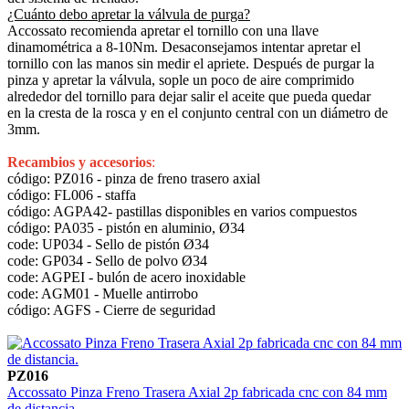
¿Cuánto debo apretar la válvula de purga?
Accossato recomienda apretar el tornillo con una llave
dinamométrica a 8-10Nm. Desaconsejamos intentar apretar el
tornillo con las manos sin medir el apriete. Después de purgar la
pinza y apretar la válvula, sople un poco de aire comprimido
alrededor del tornillo para dejar salir el aceite que pueda quedar
en la cresta de la rosca y en el conjunto central con un diámetro de
3mm.
Recambios y accesorios
:
código: PZ016 - pinza de freno trasero axial
código: FL006 - staffa
código: AGPA42- pastillas disponibles en varios compuestos
código: PA035 - pistón en aluminio, Ø34
code: UP034 - Sello de pistón Ø34
code: GP034 - Sello de polvo Ø34
code: AGPEI - bulón de acero inoxidable
code: AGM01 - Muelle antirrobo
código: AGFS - Cierre de seguridad
PZ016
Accossato Pinza Freno Trasera Axial 2p fabricada cnc con 84 mm
de distancia.