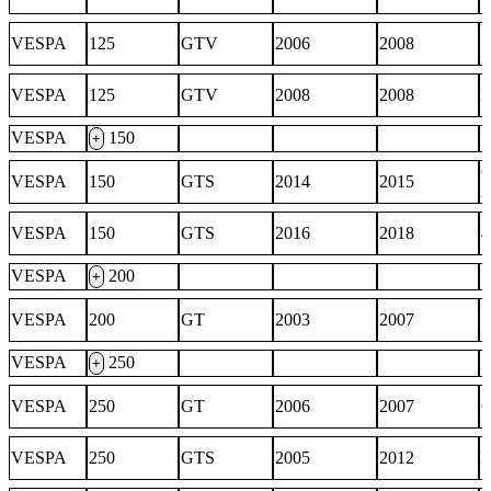
VESPA
125
GTV
2006
2008
VESPA
125
GTV
2008
2008
VESPA
150
+
G
VESPA
150
GTS
2014
2015
A
VESPA
150
GTS
2016
2018
4
VESPA
200
+
VESPA
200
GT
2003
2007
VESPA
250
+
VESPA
250
GT
2006
2007
6
VESPA
250
GTS
2005
2012
I