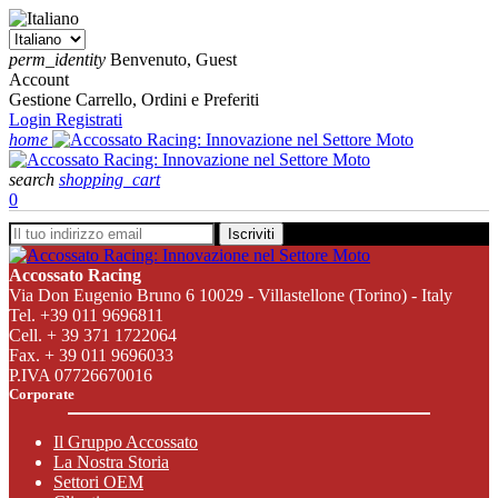
perm_identity
Benvenuto, Guest
Account
Gestione Carrello, Ordini e Preferiti
Login
Registrati
home
search
shopping_cart
0
Manubri
In
Iscriviti
questa
categoria
e
Accossato Racing
sono
Via Don Eugenio Bruno 6 10029 - Villastellone (Torino) - Italy
disponibili
comandi
Tel. +39 011 9696811
tutti
Cell. + 39 371 1722064
i
Fax. + 39 011 9696033
manubri
P.IVA 07726670016
Accossato
Corporate
e
i
Il Gruppo Accossato
comandi
La Nostra Storia
gas
Settori OEM
Accossato