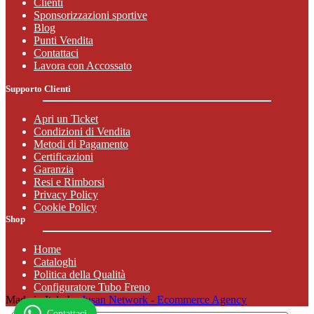
Clienti
con
Sponsorizzazioni sportive
tutti
Blog
gli
Punti Vendita
accessori
Contattaci
adiacenti,
Lavora con Accossato
tra
cui:
Supporto Clienti
manopole
,
contrappesi
,
Apri un Ticket
cavallotti
Condizioni di Vendita
e
Metodi di Pagamento
rialzi
,
Certificazioni
paraleva
,
Garanzia
pulsantiere
Resi e Rimborsi
e
Privacy Policy
semimanubri
.
Cookie Policy
I
Shop
comandi
gas
rapido
Home
Accossato
Cataloghi
sono
Politica della Qualità
prodotti
Configuratore Tubo Freno
in
Made in Italy by
Jusan Network - Ecommerce Agency
alluminio
Contattaci